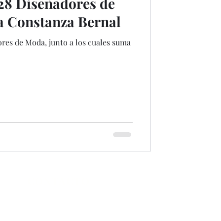
28 Diseñadores de
a Constanza Bernal
ores de Moda, junto a los cuales suma
CONTACTO
WhatsApp
(+57) 311-532-2299
admisiones@constanzabernal.edu.co
Dirección