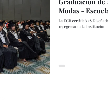
Graduación de 
Modas - Escuel
La ECB certificó 28 Diseñad
117 egresados la institución.
PROGRAMAS
ENLACES
Diseño de Modas
Inscripción
Modistería, Corte y Confección
Plataforma Académica
Diplomados
Preguntas Frecuentes