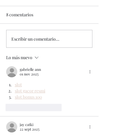
8 comentarios
Escribir un comentario...
Primera Experiencia
La Escuela Cons
Internacional
Bernal lanza su 
web
Lo más nuevo
gabrielle ann
01 nov 2025
slot
slot gacor resmi
slot bonus 100
Me gusta
Reaccionar
jay catki
22 sept 2025