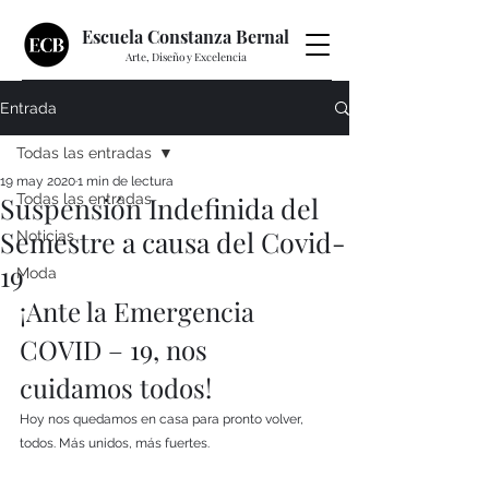
Escuela Constanza Bernal
Arte, Diseño y Excelencia
Contacto
Entrada
Todas las entradas
19 may 2020
1 min de lectura
Suspensión Indefinida del
Todas las entradas
Semestre a causa del Covid-
Noticias
19
Moda
¡Ante la Emergencia 
COVID – 19, nos 
cuidamos todos!
Hoy nos quedamos en casa para pronto volver, 
todos. Más unidos, más fuertes.