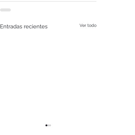
Ver todo
Entradas recientes