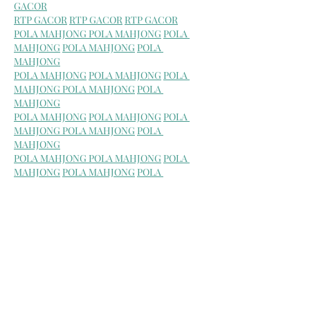
GACOR
RTP GACOR
RTP GACOR
RTP GACOR
POLA MAHJONG 
POLA MAHJONG
POLA 
MAHJONG
POLA MAHJONG
POLA 
MAHJONG
POLA MAHJONG
POLA MAHJONG
POLA 
MAHJONG 
POLA MAHJONG
POLA 
MAHJONG
POLA MAHJONG
POLA MAHJONG
POLA 
MAHJONG 
POLA MAHJONG
POLA 
MAHJONG
POLA MAHJONG 
POLA MAHJONG
POLA 
MAHJONG
POLA MAHJONG
POLA 
MAHJONG
RTP LIVE
RTP LIVE
RTP LIVE
RTP 
LIVE
RTP LIVE
RTP LIVE
RTP LIVE
RTP 
LIVE
RTP LIVE
RTP LIVE
Me gusta
Reaccionar
jay catki