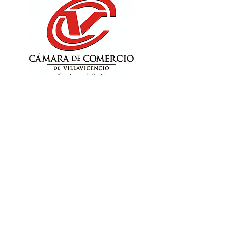
CÁMARA DE
COMERCIO DE
VILLAVICENCIO
La Escuela Constanza Bernal ha sido
una empresa muy cercana a la CCV,
siendo afiliada desde hace muchos
años, y participando activamente de
sus espacios, entre los cuales se ha
destacado por ser líder del núcleo de
Moda.