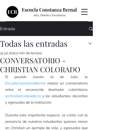
Escuela Constanza Bernal
Arte, Diseño y Excelencia
Contacto
Entrada
Todas las entradas
31 jul 2021
2 min de lectura
CONVERSATORIO -
CHRISTIAN COLORADO
El pasado Jueves 22 de Julio, la 
EscuelaConstanzaBernal
 realizó un conversatorio 
entre el reconocido diseñador colombiano 
@christiancolorado.co
 y los estudiantes, docentes 
y egresados de la institución.
Durante este importante espacio, se contó con la 
presencia de nuestros estudiantes quienes vieron 
en Christian un ejemplo de vida, y egresados que 